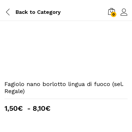
Back to
Category
0
Fagiolo nano borlotto lingua di fuoco (sel.
Regale)
Fascia
1,50
€
-
8,10
€
di
prezzo:
da