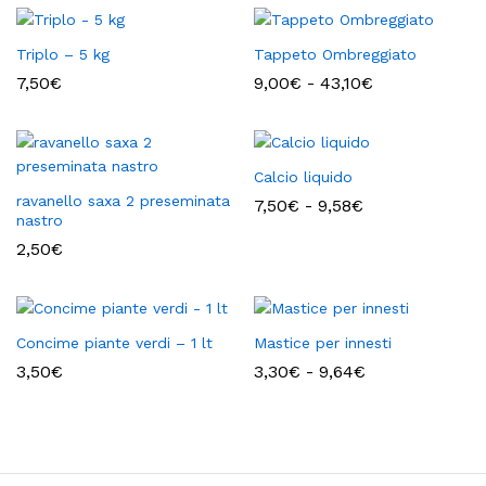
Triplo – 5 kg
Tappeto Ombreggiato
Fascia
7,50
€
9,00
€
-
43,10
€
di
prezzo:
da
9,00€
a
Calcio liquido
43,10€
ravanello saxa 2 preseminata
Fascia
7,50
€
-
9,58
€
nastro
di
prezzo:
2,50
€
da
7,50€
a
9,58€
Concime piante verdi – 1 lt
Mastice per innesti
Fascia
3,50
€
3,30
€
-
9,64
€
di
prezzo:
da
3,30€
a
9,64€