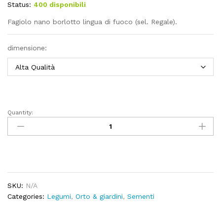
Status:
400 disponibili
1,50€
a
Fagiolo nano borlotto lingua di fuoco (sel. Regale).
8,10€
dimensione:
Quantity:
Fagiolo
nano
borlotto
lingua
di
fuoco
(sel.
SKU:
N/A
Regale)
Categories:
Legumi
,
Orto & giardini
,
Sementi
quantity