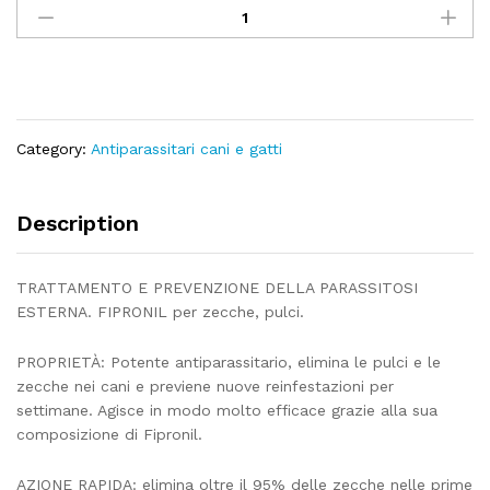
antiparassitario
cani
FIPRONIL
-
taglia
grande
Category:
Antiparassitari cani e gatti
quantity
Description
TRATTAMENTO E PREVENZIONE DELLA PARASSITOSI
ESTERNA. FIPRONIL per zecche, pulci.
PROPRIETÀ: Potente antiparassitario, elimina le pulci e le
zecche nei cani e previene nuove reinfestazioni per
settimane. Agisce in modo molto efficace grazie alla sua
composizione di Fipronil.
AZIONE RAPIDA: elimina oltre il 95% delle zecche nelle prime