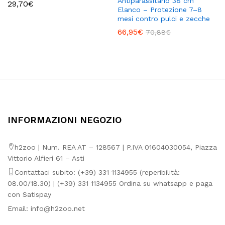
Antiparassitario 38 cm
29,70
€
Elanco – Protezione 7–8
mesi contro pulci e zecche
66,95
€
70,88
€
INFORMAZIONI NEGOZIO
h2zoo | Num. REA AT – 128567 | P.IVA 01604030054, Piazza
Vittorio Alfieri 61 – Asti
Contattaci subito: (+39) 331 1134955 (reperibilità:
08.00/18.30) | (+39) 331 1134955 Ordina su whatsapp e paga
con Satispay
Email:
info@h2zoo.net