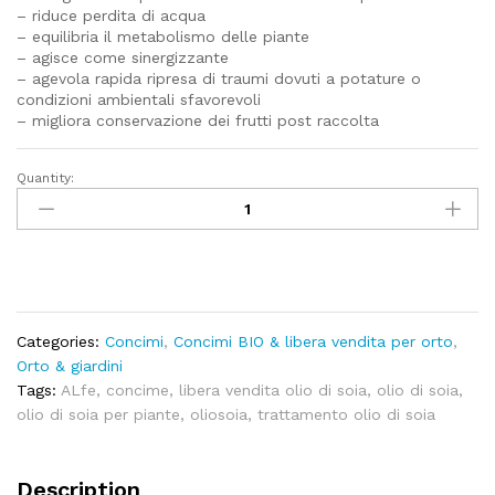
– riduce perdita di acqua
– equilibria il metabolismo delle piante
– agisce come sinergizzante
– agevola rapida ripresa di traumi dovuti a potature o
condizioni ambientali sfavorevoli
– migliora conservazione dei frutti post raccolta
Quantity:
Olio
di
Soia
-
250ml
-
LIBERA
Categories:
Concimi
,
Concimi BIO & libera vendita per orto
,
VENDITA
Orto & giardini
quantity
Tags:
ALfe
,
concime
,
libera vendita olio di soia
,
olio di soia
,
olio di soia per piante
,
oliosoia
,
trattamento olio di soia
Description