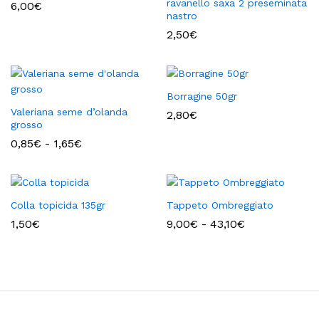
ravanello saxa 2 preseminata
6,00
€
nastro
2,50
€
Borragine 50gr
Valeriana seme d’olanda
2,80
€
grosso
Fascia
0,85
€
-
1,65
€
di
prezzo:
da
0,85€
a
Colla topicida 135gr
Tappeto Ombreggiato
1,65€
Fascia
1,50
€
9,00
€
-
43,10
€
di
prezzo:
da
9,00€
a
43,10€