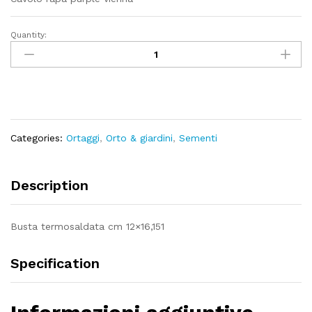
Quantity:
Cavolo
rapa
purple
vienna
quantity
Categories:
Ortaggi
,
Orto & giardini
,
Sementi
Description
Busta termosaldata cm 12×16,151
Specification