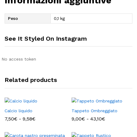
Informazioni aggiuntive
Peso
0,1 kg
See It Styled On Instagram
No access token
Related products
Calcio liquido
Tappeto Ombreggiato
Fascia
Fascia
7,50
€
-
9,58
€
9,00
€
-
43,10
€
di
di
prezzo:
prezzo:
da
da