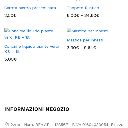
7,50€
9,00€
a
a
Carota nastro preseminata
Tappeto Rustico
9,58€
43,10€
Fascia
2,50
€
6,00
€
-
34,60
€
di
prezzo:
da
6,00€
a
Mastice per innesti
34,60€
Concime liquido piante verdi
Fascia
3,30
€
-
9,64
€
KB – 1lt
di
prezzo:
5,00
€
da
3,30€
a
9,64€
INFORMAZIONI NEGOZIO
h2zoo | Num. REA AT – 128567 | P.IVA 01604030054, Piazza