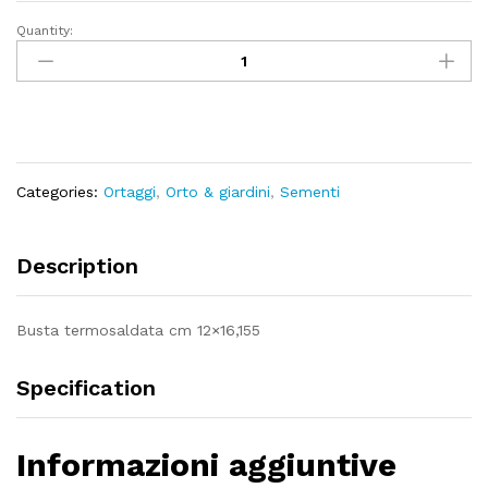
Quantity:
Cavolfiore
napoletano
natalino
quantity
Categories:
Ortaggi
,
Orto & giardini
,
Sementi
Description
Busta termosaldata cm 12×16,155
Specification
Informazioni aggiuntive