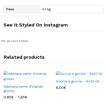
Peso
0,1 kg
See It Styled On Instagram
No access token
Related products
Goccia a goccia – 6×32 ml
Valeriana seme d’olanda
6,00
€
grosso
Fascia
0,85
€
-
1,65
€
di
prezzo: