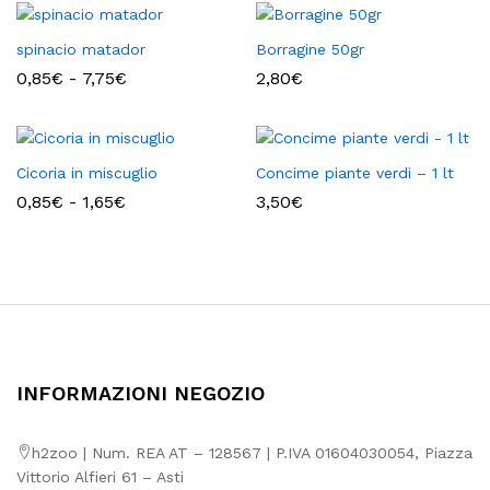
da
0,85€
a
spinacio matador
Borragine 50gr
1,65€
Fascia
0,85
€
-
7,75
€
2,80
€
di
prezzo:
da
0,85€
a
Cicoria in miscuglio
Concime piante verdi – 1 lt
7,75€
Fascia
0,85
€
-
1,65
€
3,50
€
di
prezzo:
da
0,85€
a
1,65€
INFORMAZIONI NEGOZIO
h2zoo | Num. REA AT – 128567 | P.IVA 01604030054, Piazza
Vittorio Alfieri 61 – Asti