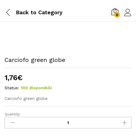
Back to
Category
0
Carciofo green globe
1,76
€
Status:
100 disponibili
Carciofo green globe
Quantity:
Carciofo
green
globe
quantity