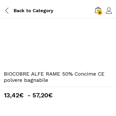
Back to
Category
0
BIOCOBRE ALFE RAME 50% Concime CE
polvere bagnabile
Fascia
13,42
€
-
57,20
€
di
prezzo:
da