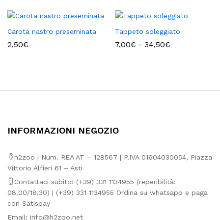
3,50€
a
10,19€
Carota nastro preseminata
Tappeto soleggiato
Fascia
2,50
€
7,00
€
-
34,50
€
di
prezzo:
da
7,00€
a
34,50€
INFORMAZIONI NEGOZIO
h2zoo | Num. REA AT – 128567 | P.IVA 01604030054, Piazza
Vittorio Alfieri 61 – Asti
Contattaci subito: (+39) 331 1134955 (reperibilità:
08.00/18.30) | (+39) 331 1134955 Ordina su whatsapp e paga
con Satispay
Email:
info@h2zoo.net