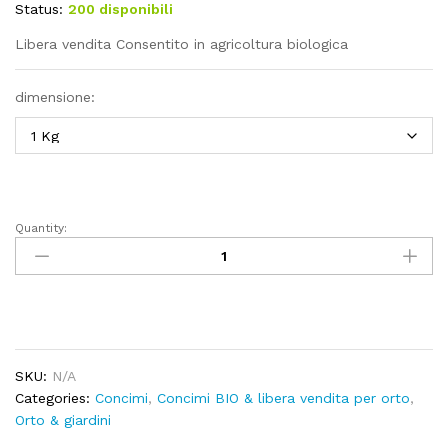
Status:
200 disponibili
13,42€
a
Libera vendita Consentito in agricoltura biologica
57,20€
dimensione:
Quantity:
BIOCOBRE
ALFE
RAME
50%
Concime
CE
polvere
SKU:
N/A
bagnabile
Categories:
Concimi
,
Concimi BIO & libera vendita per orto
,
quantity
Orto & giardini