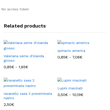
No access token
Related products
spinacio america
Valeriana seme d’olanda
Fascia
0,85
€
-
7,06
€
grosso
di
prezzo:
Fascia
0,85
€
-
1,65
€
da
di
0,85€
prezzo:
a
da
7,06€
0,85€
a
Lupini macinati
1,65€
ravanello saxa 2 preseminata
Fascia
3,50
€
-
10,19
€
nastro
di
prezzo:
2,50
€
da