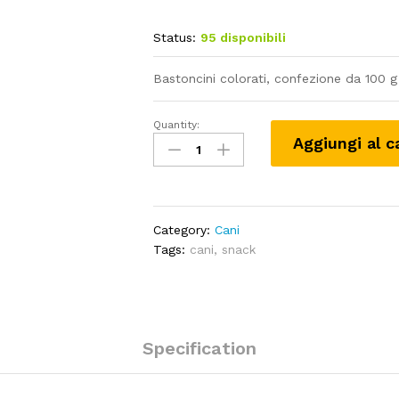
Status:
95 disponibili
Bastoncini colorati, confezione da 100 g
Quantity:
Bastoncino
Aggiungi al c
colorato
per
cani
-
conf.
Category:
Cani
100
Tags:
cani
,
snack
pz
quantity
Specification