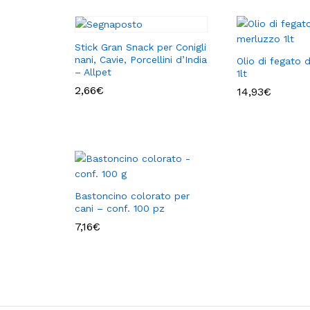
Stick Gran Snack per Conigli
nani, Cavie, Porcellini d’India
Olio di fegato 
– Allpet
1lt
2,66
€
14,93
€
Bastoncino colorato per
cani – conf. 100 pz
7,16
€