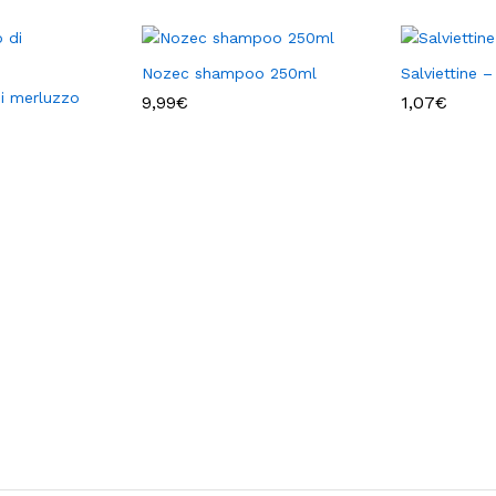
Nozec shampoo 250ml
Salviettine 
di merluzzo
9,99
€
1,07
€